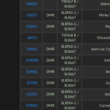
YSF667 B /
K4NZD
Adam 
XLX667
XLXFRA G /
IZ6FZS
DMR
Mirko 
XLX667
XLXFRA G /
IZ6XYU
DMR
Pe
XLX667
YSF068 B /
IK6TIJ
Vincenz
XLX667
XLXFRA G /
ON4LS
DMR
Jean-Luc Co
XLX667
XLXFRA G /
IU4DKN
DMR
IU
XLX667
XLXFRA G /
IZ6NQL
DMR
Se
XLX667
XLXFRA G /
IZ3YPS
DMR
Gu
XLX667
XLXFRA G /
IU2DYI
DMR
An
XLX667
XLXFRA G /
IT9KHU
DMR
Carme
XLX667