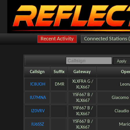
Recent Activity
Connected Stations 
Callsign
Suffix
Gateway
Oper
XLXFRA G /
IC8UOH
DMR
Leon
XLX667
YSF667 B /
IU7MNA
Giacomo 
XLX667
YSF667 B /
IZ0VRV
Claudio 
XLX667
YSF667 B /
IU6SSZ
Mario
XLX667